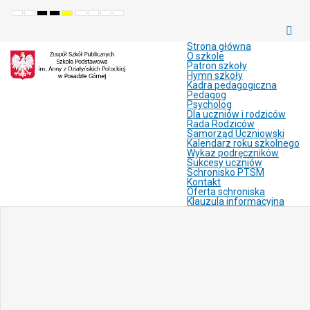
Default
Night
High
High
High
Set
Set
Make
Set
mode
mode
contrast
contrast
contrast
smaller
larger
font
default
black
black
yellow
font
font
more
font
white
yellow
black
readable
Strona główna
mode
mode
mode
O szkole
Patron szkoły
Hymn szkoły
Kadra pedagogiczna
Pedagog
Psycholog
Dla uczniów i rodziców
Rada Rodziców
Samorząd Uczniowski
Kalendarz roku szkolnego
Wykaz podręczników
Sukcesy uczniów
Schronisko PTSM
Kontakt
Oferta schroniska
Klauzula informacyjna