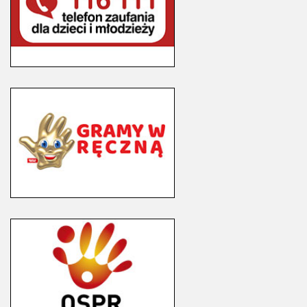
Podstawa
szkolnego zestawu programów nauczania i
prawna:
szkolnego zestawu podręczników i wnioskowania
§ 3 ust. 1 pkt 1
zmian dotyczących tych programów,
rozporządzenia
Sekcja artystyczna
• wnioskowania o ocenę pracy nauczyciela,
Ministra Edukacji
przedstawienia opinii na temat oceny dorobku
Narodowej z dnia
zawodowego nauczyciela stażysty, kontraktowego i
11 sierpnia 2017
mianowanego.
r. w sprawie
Ponadto Rada Rodziców może występować do
organizacji roku
dyrektora oraz pozostałych organów szkoły w
szkolnego (Dz. U.
sprawach związanych z jakością nauczania,
z 2023 r. poz.
wychowywania dzieci, finansów szkoły.
1211).
Uregulowania prawne pozwalają również na
gromadzenie środków finansowych (tzw. komitet
rodzicielski) przeznaczonych na wspieranie
Ferie zimowe
16 lutego - 1
działalności statutowej szkoły. Środki te w większości
Sekcja sportowa
marca 2026 r.
przeznaczane są na wsparcie różnych przedsięwzięć
Podstawa
dotyczących naszych dzieci. Dlatego prosimy, w
prawna: