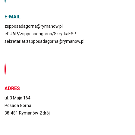
rozporządzenia
Ministra Edukacji
E-MAIL
Narodowej z dnia
11 sierpnia 2017
zspposadagorna@rymanow.pl
r. w sprawie
Sekcja wolontariatu
ePUAP/zspposadagorna/SkrytkaESP
organizacji roku
sekretariat.zspposadagorna@rymanow.pl
szkolnego (Dz. U.
z 2023 r. poz.
1211).
ADRES
Egzamin ósmoklasisty
11, 12, 13 maja
2026 r.
ul. 3 Maja 164
Podstawa
Posada Górna
prawna:
38-481 Rymanów-Zdrój
art. 9a ust. 2 pkt
10 lit. a tiret
pierwsze ustawy