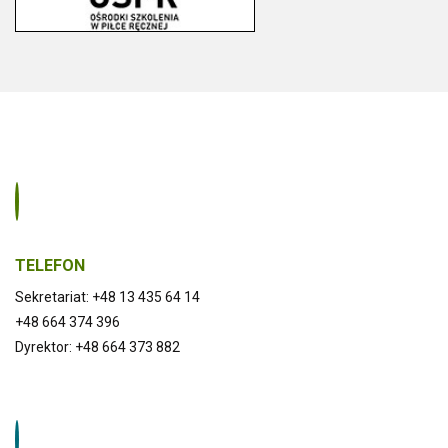
miarę posiadanych możliwości o wsparcie finansowe
§ 3 ust. 1 pkt 2
komitetu rodzicielskiego.
rozporządzenia
Wszystkich rodziców zainteresowanych działalnością
Ministra Edukacji
naszej szkoły, poprawą jej działalności w zakresie
Narodowej z dnia
nauczania i wychowywania dzieci, zachęcamy do
11 sierpnia 2017
przekazywania swoich spostrzeżeń
r. w sprawie
przedstawicielom rady rodziców.
organizacji roku
szkolnego (Dz. U.
z 2023 r. poz.
1211).
Sekcja organizacyjna
TELEFON
Sekretariat: +48 13 435 64 14
+48 664 374 396
Wiosenna przerwa świąteczna
2 – 7 kwietnia
Dyrektor: +48 664 373 882
2026 r.
Podstawa
prawna:
§ 3 ust. 1 pkt 3