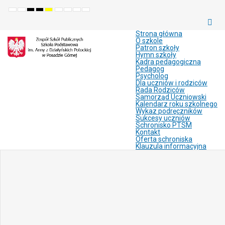
Default
Night
High
High
High
Set
Set
Make
Set
mode
mode
contrast
contrast
contrast
smaller
larger
font
default
black
black
yellow
font
font
more
font
white
yellow
black
readable
Strona główna
mode
mode
mode
O szkole
Patron szkoły
Hymn szkoły
Kadra pedagogiczna
Pedagog
Psycholog
Dla uczniów i rodziców
Rada Rodziców
Samorząd Uczniowski
Kalendarz roku szkolnego
Wykaz podręczników
Sukcesy uczniów
Schronisko PTSM
Kontakt
Oferta schroniska
Klauzula informacyjna