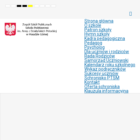
Default
Night
High
High
High
Set
Set
Make
Set
mode
mode
contrast
contrast
contrast
smaller
larger
font
default
black
black
yellow
font
font
more
font
white
yellow
black
readable
Strona główna
mode
mode
mode
O szkole
Patron szkoły
Hymn szkoły
Kadra pedagogiczna
Pedagog
Psycholog
Dla uczniów i rodziców
Rada Rodziców
Samorząd Uczniowski
Kalendarz roku szkolnego
Wykaz podręczników
Sukcesy uczniów
Schronisko PTSM
Kontakt
Oferta schroniska
Klauzula informacyjna