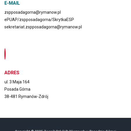
E-MAIL
zspposadagorna@rymanow.pl
ePUAP/zspposadagorna/SkrytkaESP
sekretariat.zspposadagorna@rymanow.pl
ADRES
ul. 3 Maja 164
Posada Górna
38-481 Rymanów-Zdrój