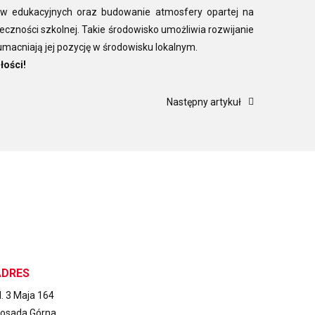
tyw edukacyjnych oraz budowanie atmosfery opartej na
czności szkolnej. Takie środowisko umożliwia rozwijanie
 umacniają jej pozycję w środowisku lokalnym.
łości!
Następny artykuł
ADRES
l. 3 Maja 164
osada Górna