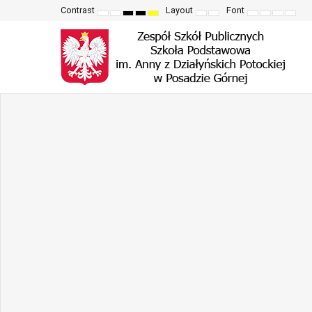
Contrast
Layout
Font
Default
Night
High
High
High
Fixed
Wide
Set
Set
Make
Set
mode
mode
contrast
contrast
contrast
layout
layout
smaller
larger
font
defau
black
black
yellow
font
font
more
font
white
yellow
black
readable
mode
mode
mode