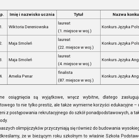
p.
Imię i nazwisko ucznia
Tytuł
Nazwa konku
laureat
1.
Wiktoria Dereniowska
Konkurs Języka Pol
(1. miejsce w woj.)
laureat
2.
Maja Smoleń
Konkurs Języka Pol
(22. miejsce w woj.)
laureat
3.
Maja Smoleń
Konkurs Języka Ang
(4. miejsce w woj.)
finalista
4.
Amelia Penar
Konkurs Języka Ang
(87. miejsce w woj.)
ne osiągnięcia są wyjątkowe, wręcz wybitne, dlatego zasługu
owego to nie tylko prestiż, ale także wymierne korzyści edukacyjne –
eni z postępowania rekrutacyjnego do szkół ponadpodstawowych, a tak
ody.
aszych olimpijczyków przyczyniają się również do budowania wysokiego
kreślamy, że w bieżącym roku szkolnym to właśnie Szkoła Podstaw