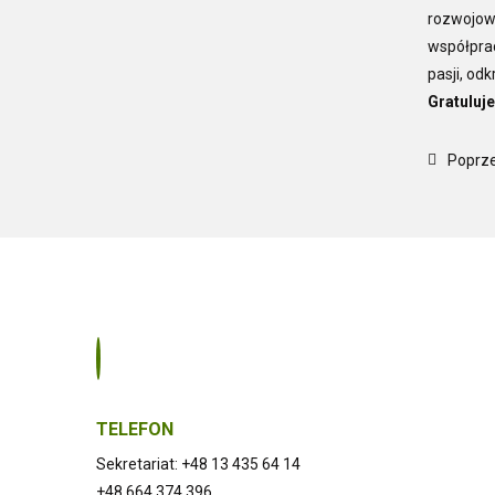
rozwojow
współprac
pasji, od
Gratuluj
Poprze
TELEFON
Sekretariat: +48 13 435 64 14
+48 664 374 396