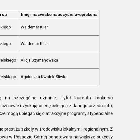
rsu
Imię i nazwisko nauczyciela-opiekuna
skiego
Waldemar Kilar
skiego
Waldemar Kilar
ielskiego
Alicja Szymanowska
ielskiego
Agnieszka Kwolek-Śliwka
ją na szczególne uznanie. Tytuł laureata konkursu
 uczniowie uzyskują ocenę celującą z danego przedmiotu,
że mogą ubiegać się o atrakcyjne programy stypendialne
 prestiżu szkoły w środowisku lokalnym i regionalnym. Z
owa w Posadzie Górnej odnotowała największe sukcesy