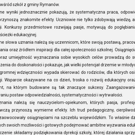
wśród szkół z gminy Rymanów.
ne wyniki jednoznacznie pokazują, że systematyczna praca, odpowie
rzynoszą znakomite efekty. Uczniowie nie tylko zdobywają wiedzę, al
cji. Konkursy przedmiotowe rozwijają pasje, motywują do pogłębi
 ścieżki edukacyjnej.
ne słowa uznania należą się uczennicom, które swoją postawą, praco
nia oraz źródłem inspiracji dla całej społeczności szkolnej. Osiągnię
oraz umiejętność wyznaczania sobie wysokich celów prowadzą do 
ążenia do doskonałości i pokazuje, jak wielki potencjał drzemie w młody
gromnej wdzięczności wypada skierować do rodziców, dla których osi
cji. Wsparcie okazywane na co dzień, troska o rozwój edukacyjny o
t, na którym budowane są tak znaczące sukcesy. Zaangażowanie
aniu postaw odpowiedzialności, systematyczności i wytrwałości.
nania należą się nauczycielom-opiekunom, których pasja, profe
czą przynoszą wymierne efekty. Ich trud pedagogiczny, cierpliwość
zaowocowały osiągnięciami na szczeblu wojewódzkim. To właśnie dzię
ch swoich możliwości i gotowych podejmować ambitne wyzwania eduk
zenie składamy podziękowania dyrekcji szkoły, której działania sprz