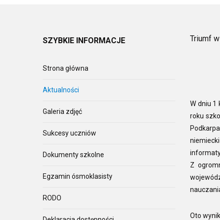
Triumf w
SZYBKIE
INFORMACJE
Strona główna
Aktualności
W dniu 1 
Galeria zdjęć
roku szk
Podkarpa
Sukcesy uczniów
niemiecki
informaty
Dokumenty szkolne
Z ogromn
Egzamin ósmoklasisty
wojewódz
nauczani
RODO
Oto wynik
Deklaracja dostępności