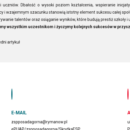
i uczniów. Dbałość o wysoki poziom kształcenia, wspieranie inicja
y i wzajemnym szacunku stanowią istotny element sukcesu całej społe
krywanie talentów oraz osiąganie wyników, które budują prestiż szkoły i
emy wszystkim uczestnikom i życzymy kolejnych sukcesów w przysz
dni artykuł
E-MAIL
zspposadagorna@rymanow.pl
u
ePUAP/zspposadagorna/SkrytkaESP
P