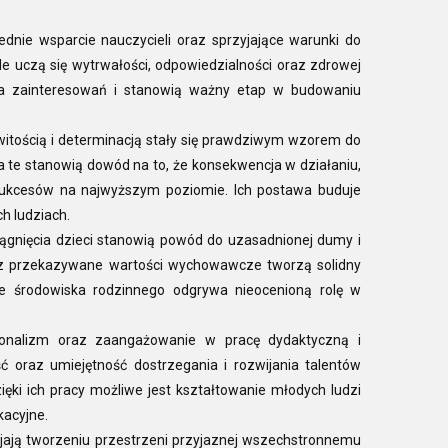
dnie wsparcie nauczycieli oraz sprzyjające warunki do
e uczą się wytrwałości, odpowiedzialności oraz zdrowej
ania zainteresowań i stanowią ważny etap w budowaniu
witością i determinacją stały się prawdziwym wzorem do
cia te stanowią dowód na to, że konsekwencja w działaniu,
sukcesów na najwyższym poziomie. Ich postawa buduje
ch ludziach.
ągnięcia dzieci stanowią powód do uzasadnionej dumy i
raz przekazywane wartości wychowawcze tworzą solidny
 środowiska rodzinnego odgrywa nieocenioną rolę w
sjonalizm oraz zaangażowanie w pracę dydaktyczną i
 oraz umiejętność dostrzegania i rozwijania talentów
ki ich pracy możliwe jest kształtowanie młodych ludzi
acyjne.
yjają tworzeniu przestrzeni przyjaznej wszechstronnemu