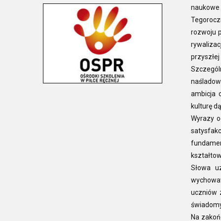
naukowe 
Tegorocz
rozwoju p
rywaliza
przyszłej
Szczegól
naśladowa
ambicja 
kulturę d
Wyrazy o
satysfak
fundamen
kształtow
Słowa uz
wychowaw
uczniów 
świadomy
Na zakońc