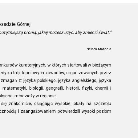
osadzie Górnej
potężniejszą bronią, jakiej możesz użyć, aby zmienić świat.”
Nelson Mandela
nkursów kuratoryjnych, w których startowali w bieżącym
edycja trójstopniowych zawodów, organizowanych przez
agań z: języka polskiego, języka angielskiego, języka
tematyki, biologii, geografii, historii, fizyki, chemii i
lnionej młodzieży w regionie.
ię znakomicie, osiągając wysokie lokaty na szczeblu
tycznością i zaangażowaniem potwierdzili wysoki poziom