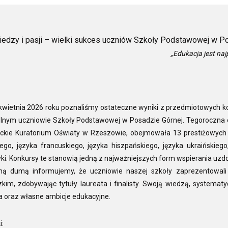
iedzy i pasji – wielki sukces uczniów Szkoły Podstawowej w P
„Edukacja jest naj
kwietnia 2026 roku poznaliśmy ostateczne wyniki z przedmiotowych ko
olnym uczniowie Szkoły Podstawowej w Posadzie Górnej. Tegoroczna 
ckie Kuratorium Oświaty w Rzeszowie, obejmowała 13 prestiżowych zm
ego, języka francuskiego, języka hiszpańskiego, języka ukraińskiego, ma
ki. Konkursy te stanowią jedną z najważniejszych form wspierania uzdo
ą dumą informujemy, że uczniowie naszej szkoły zaprezentowali s
kim, zdobywając tytuły laureata i finalisty. Swoją wiedzą, systema
a oraz własne ambicje edukacyjne.
i: