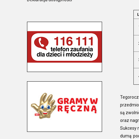
L
Tegorocz
przedmiot
są zwolni
oraz nagr
Sukcesy n
dumą pod