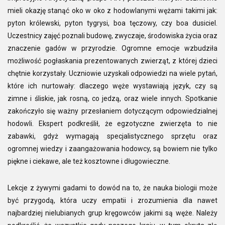
mieli okazję stanąć oko w oko z hodowlanymi wężami takimi jak:
pyton królewski, pyton tygrysi, boa tęczowy, czy boa dusiciel.
Uczestnicy zajęć poznali budowę, zwyczaje, środowiska życia oraz
znaczenie gadów w przyrodzie. Ogromne emocje wzbudziła
możliwość pogłaskania prezentowanych zwierząt, z której dzieci
chętnie korzystały. Uczniowie uzyskali odpowiedzi na wiele pytań,
które ich nurtowały: dlaczego węże wystawiają język, czy są
zimne i śliskie, jak rosną, co jedzą, oraz wiele innych. Spotkanie
zakończyło się ważny przesłaniem dotyczącym odpowiedzialnej
hodowli. Ekspert podkreślił, że egzotyczne zwierzęta to nie
zabawki, gdyż wymagają specjalistycznego sprzętu oraz
ogromnej wiedzy i zaangażowania hodowcy, są bowiem nie tylko
piękne i ciekawe, ale też kosztowne i długowieczne.
Lekcje z żywymi gadami to dowód na to, że nauka biologii może
być przygodą, która uczy empatii i zrozumienia dla nawet
najbardziej nielubianych grup kręgowców jakimi są węże. Należy