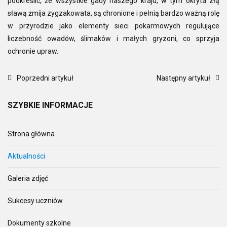
podkreślić, że wszystkie gady naszego kraju, w tym okryta złą
sławą żmija zygzakowata, są chronione i pełnią bardzo ważną rolę
w przyrodzie jako elementy sieci pokarmowych regulujące
liczebność owadów, ślimaków i małych gryzoni, co sprzyja
ochronie upraw.
Poprzedni artykuł
Następny artykuł
SZYBKIE
INFORMACJE
Strona główna
Aktualności
Galeria zdjęć
Sukcesy uczniów
Dokumenty szkolne