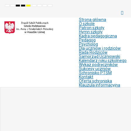
Default
Night
High
High
High
Set
Set
Make
Set
mode
mode
contrast
contrast
contrast
smaller
larger
font
default
black
black
yellow
font
font
more
font
white
yellow
black
readable
Strona główna
mode
mode
mode
O szkole
Patron szkoły
Hymn szkoły
Kadra pedagogiczna
Pedagog
Psycholog
Dla uczniów i rodziców
Rada Rodziców
Samorząd Uczniowski
Kalendarz roku szkolnego
Wykaz podręczników
Sukcesy uczniów
Schronisko PTSM
Kontakt
Oferta schroniska
Klauzula informacyjna