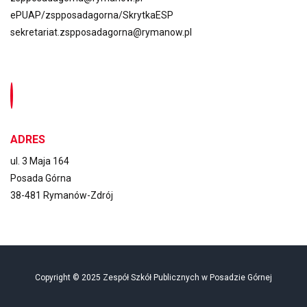
ePUAP/zspposadagorna/SkrytkaESP
sekretariat.zspposadagorna@rymanow.pl
ADRES
ul. 3 Maja 164
Posada Górna
38-481 Rymanów-Zdrój
Copyright © 2025 Zespół Szkół Publicznych w Posadzie Górnej