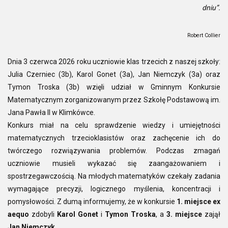
dniu”.
Robert Collier
Dnia 3 czerwca 2026 roku uczniowie klas trzecich z naszej szkoły:
Julia Czerniec (3b), Karol Gonet (3a), Jan Niemczyk (3a) oraz
Tymon Troska (3b) wzięli udział w Gminnym Konkursie
Matematycznym zorganizowanym przez Szkołę Podstawową im.
Jana Pawła II w Klimkówce.
Konkurs miał na celu sprawdzenie wiedzy i umiejętności
matematycznych trzecioklasistów oraz zachęcenie ich do
twórczego rozwiązywania problemów. Podczas zmagań
uczniowie musieli wykazać się zaangażowaniem i
spostrzegawczością. Na młodych matematyków czekały zadania
wymagające precyzji, logicznego myślenia, koncentracji i
pomysłowości. Z dumą informujemy, że w konkursie
1. miejsce ex
aequo
zdobyli
Karol Gonet
i
Tymon Troska
, a
3. miejsce
zajął
Jan Niemczyk
.