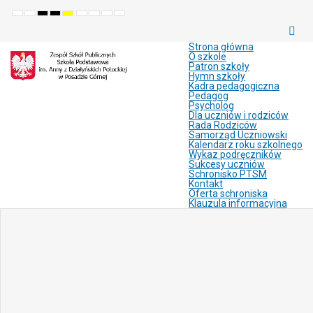
Default
Night
High
High
High
Set
Set
Make
Set
mode
mode
contrast
contrast
contrast
smaller
larger
font
default
black
black
yellow
font
font
more
font
white
yellow
black
readable
Strona główna
mode
mode
mode
O szkole
Patron szkoły
Hymn szkoły
Kadra pedagogiczna
Pedagog
Psycholog
Dla uczniów i rodziców
Rada Rodziców
Samorząd Uczniowski
Kalendarz roku szkolnego
Wykaz podręczników
Sukcesy uczniów
Schronisko PTSM
Kontakt
Oferta schroniska
Klauzula informacyjna