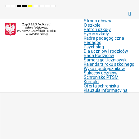
Default
Night
High
High
High
Set
Set
Make
Set
mode
mode
contrast
contrast
contrast
smaller
larger
font
default
black
black
yellow
font
font
more
font
white
yellow
black
readable
Strona główna
mode
mode
mode
O szkole
Patron szkoły
Hymn szkoły
Kadra pedagogiczna
Pedagog
Psycholog
Dla uczniów i rodziców
Rada Rodziców
Samorząd Uczniowski
Kalendarz roku szkolnego
Wykaz podręczników
Sukcesy uczniów
Schronisko PTSM
Kontakt
Oferta schroniska
Klauzula informacyjna