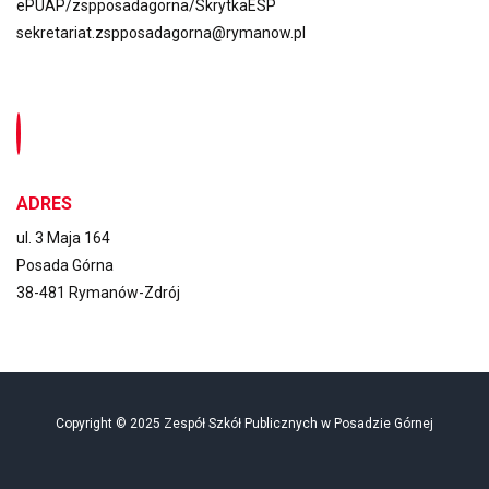
ePUAP/zspposadagorna/SkrytkaESP
sekretariat.zspposadagorna@rymanow.pl
ADRES
ul. 3 Maja 164
Posada Górna
38-481 Rymanów-Zdrój
Copyright © 2025 Zespół Szkół Publicznych w Posadzie Górnej