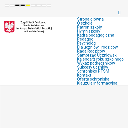
Default
Night
High
High
High
Set
Set
Make
Set
mode
mode
contrast
contrast
contrast
smaller
larger
font
default
black
black
yellow
font
font
more
font
white
yellow
black
readable
Strona główna
mode
mode
mode
O szkole
Patron szkoły
Hymn szkoły
Kadra pedagogiczna
Pedagog
Psycholog
Dla uczniów i rodziców
Rada Rodziców
Samorząd Uczniowski
Kalendarz roku szkolnego
Wykaz podręczników
Sukcesy uczniów
Schronisko PTSM
Kontakt
Oferta schroniska
Klauzula informacyjna