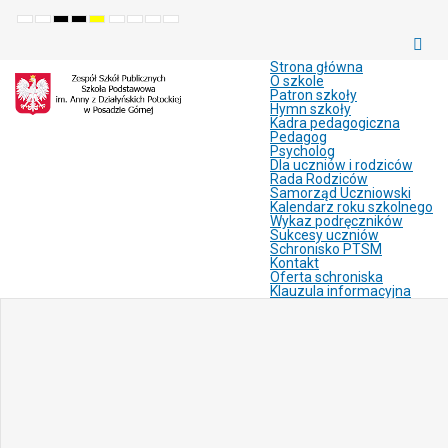
Default
Night
High
High
High
Set
Set
Make
Set
mode
mode
contrast
contrast
contrast
smaller
larger
font
default
black
black
yellow
font
font
more
font
white
yellow
black
readable
Strona główna
mode
mode
mode
O szkole
Patron szkoły
Hymn szkoły
Kadra pedagogiczna
Pedagog
Psycholog
Dla uczniów i rodziców
Rada Rodziców
Samorząd Uczniowski
Kalendarz roku szkolnego
Wykaz podręczników
Sukcesy uczniów
Schronisko PTSM
Kontakt
Oferta schroniska
Klauzula informacyjna