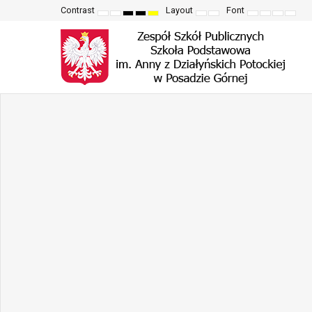
Contrast
Layout
Font
Default
Night
High
High
High
Fixed
Wide
Set
Set
Make
Set
mode
mode
contrast
contrast
contrast
layout
layout
smaller
larger
font
defau
black
black
yellow
font
font
more
font
white
yellow
black
readable
mode
mode
mode