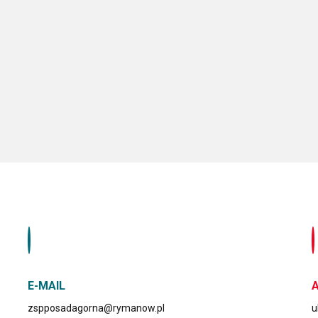
E-MAIL
zspposadagorna@rymanow.pl
u