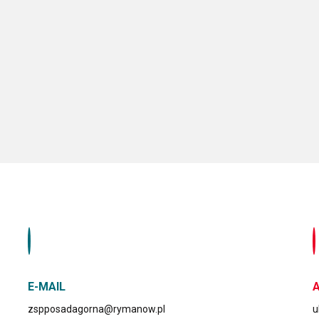
E-MAIL
zspposadagorna@rymanow.pl
u