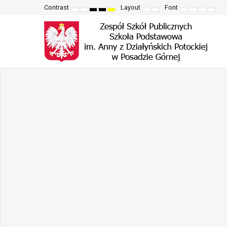
Contrast
Layout
Font
Default
Night
High
High
High
Fixed
Wide
Set
Set
Make
Set
mode
mode
contrast
contrast
contrast
layout
layout
smaller
larger
font
defau
black
black
yellow
font
font
more
font
white
yellow
black
readable
mode
mode
mode