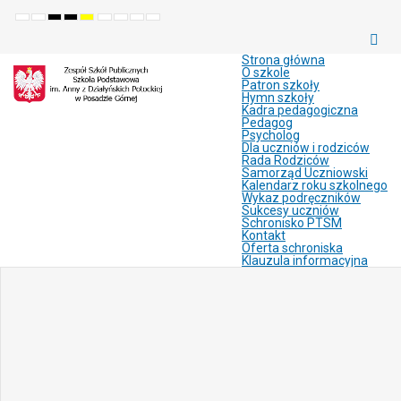
Default
Night
High
High
High
Set
Set
Make
Set
mode
mode
contrast
contrast
contrast
smaller
larger
font
default
black
black
yellow
font
font
more
font
white
yellow
black
readable
Strona główna
mode
mode
mode
O szkole
Patron szkoły
Hymn szkoły
Kadra pedagogiczna
Pedagog
Psycholog
Dla uczniów i rodziców
Rada Rodziców
Samorząd Uczniowski
Kalendarz roku szkolnego
Wykaz podręczników
Sukcesy uczniów
Schronisko PTSM
Kontakt
Oferta schroniska
Klauzula informacyjna