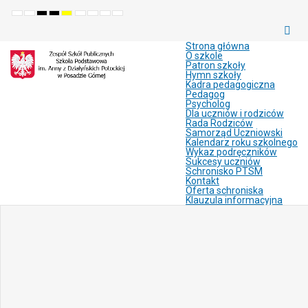
Default
Night
High
High
High
Set
Set
Make
Set
mode
mode
contrast
contrast
contrast
smaller
larger
font
default
black
black
yellow
font
font
more
font
white
yellow
black
readable
Strona główna
mode
mode
mode
O szkole
Patron szkoły
Hymn szkoły
Kadra pedagogiczna
Pedagog
Psycholog
Dla uczniów i rodziców
Rada Rodziców
Samorząd Uczniowski
Kalendarz roku szkolnego
Wykaz podręczników
Sukcesy uczniów
Schronisko PTSM
Kontakt
Oferta schroniska
Klauzula informacyjna