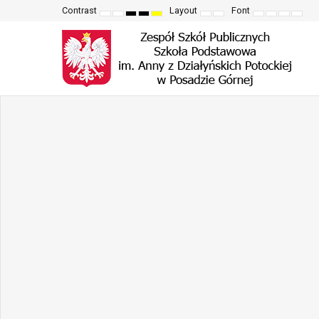
Contrast
Layout
Font
Default
Night
High
High
High
Fixed
Wide
Set
Set
Make
Set
mode
mode
contrast
contrast
contrast
layout
layout
smaller
larger
font
defau
black
black
yellow
font
font
more
font
white
yellow
black
readable
mode
mode
mode