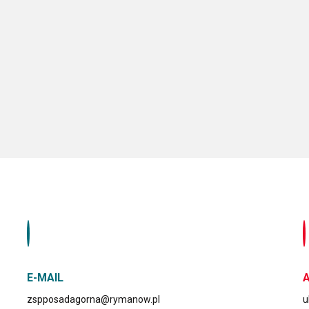
E-MAIL
zspposadagorna@rymanow.pl
u