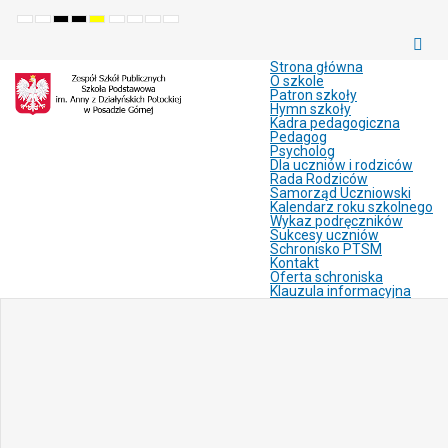
Default
Night
High
High
High
Set
Set
Make
Set
mode
mode
contrast
contrast
contrast
smaller
larger
font
default
black
black
yellow
font
font
more
font
white
yellow
black
readable
Strona główna
mode
mode
mode
O szkole
Patron szkoły
Hymn szkoły
Kadra pedagogiczna
Pedagog
Psycholog
Dla uczniów i rodziców
Rada Rodziców
Samorząd Uczniowski
Kalendarz roku szkolnego
Wykaz podręczników
Sukcesy uczniów
Schronisko PTSM
Kontakt
Oferta schroniska
Klauzula informacyjna