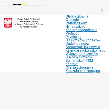
Default
Night
High
High
High
Set
Set
Make
Set
mode
mode
contrast
contrast
contrast
smaller
larger
font
default
black
black
yellow
font
font
more
font
white
yellow
black
readable
Strona główna
mode
mode
mode
O szkole
Patron szkoły
Hymn szkoły
Kadra pedagogiczna
Pedagog
Psycholog
Dla uczniów i rodziców
Rada Rodziców
Samorząd Uczniowski
Kalendarz roku szkolnego
Wykaz podręczników
Sukcesy uczniów
Schronisko PTSM
Kontakt
Oferta schroniska
Klauzula informacyjna