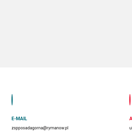
E-MAIL
zspposadagorna@rymanow.pl
u