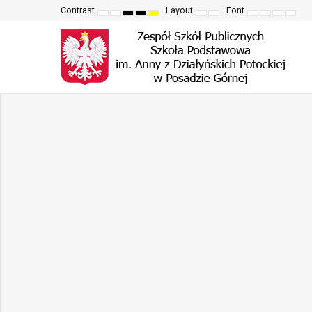
Contrast
Layout
Font
Default
Night
High
High
High
Fixed
Wide
Set
Set
Make
Set
mode
mode
contrast
contrast
contrast
layout
layout
smaller
larger
font
defau
black
black
yellow
font
font
more
font
white
yellow
black
readable
mode
mode
mode