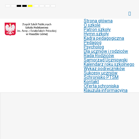
Default
Night
High
High
High
Set
Set
Make
Set
mode
mode
contrast
contrast
contrast
smaller
larger
font
default
black
black
yellow
font
font
more
font
white
yellow
black
readable
Strona główna
mode
mode
mode
O szkole
Patron szkoły
Hymn szkoły
Kadra pedagogiczna
Pedagog
Psycholog
Dla uczniów i rodziców
Rada Rodziców
Samorząd Uczniowski
Kalendarz roku szkolnego
Wykaz podręczników
Sukcesy uczniów
Schronisko PTSM
Kontakt
Oferta schroniska
Klauzula informacyjna
Joomla
Monster
Education