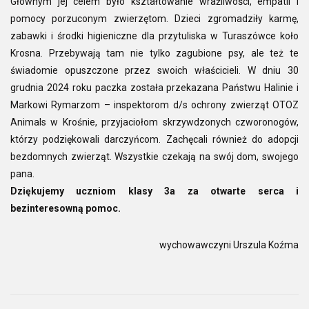
Głównym jej celem było kształtowanie wrażliwości, empatii i
pomocy porzuconym zwierzętom. Dzieci zgromadziły karmę,
zabawki i środki higieniczne dla przytuliska w Turaszówce koło
Krosna. Przebywają tam nie tylko zagubione psy, ale też te
świadomie opuszczone przez swoich właścicieli. W dniu 30
grudnia 2024 roku paczka została przekazana Państwu Halinie i
Markowi Rymarzom – inspektorom d/s ochrony zwierząt OTOZ
Animals w Krośnie, przyjaciołom skrzywdzonych czworonogów,
którzy podziękowali darczyńcom. Zachęcali również do adopcji
bezdomnych zwierząt. Wszystkie czekają na swój dom, swojego
pana.
Dziękujemy uczniom klasy 3a za otwarte serca i
bezinteresowną pomoc.
wychowawczyni Urszula Koźma