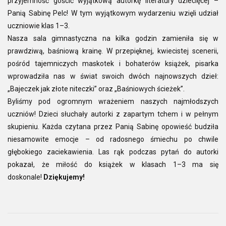
przyjemność gościć wyjątkową autorkę literatury dziecięcej –
Panią Sabinę Pelc! W tym wyjątkowym wydarzeniu wzięli udział
uczniowie klas 1–3.
Nasza sala gimnastyczna na kilka godzin zamieniła się w
prawdziwą, baśniową krainę. W przepięknej, kwiecistej scenerii,
pośród tajemniczych maskotek i bohaterów książek, pisarka
wprowadziła nas w świat swoich dwóch najnowszych dzieł:
„Bajeczek jak złote niteczki” oraz „Baśniowych ścieżek”.
Byliśmy pod ogromnym wrażeniem naszych najmłodszych
uczniów! Dzieci słuchały autorki z zapartym tchem i w pełnym
skupieniu. Każda czytana przez Panią Sabinę opowieść budziła
niesamowite emocje – od radosnego śmiechu po chwile
głębokiego zaciekawienia. Las rąk podczas pytań do autorki
pokazał, że miłość do książek w klasach 1–3 ma się
doskonale!
Dziękujemy!