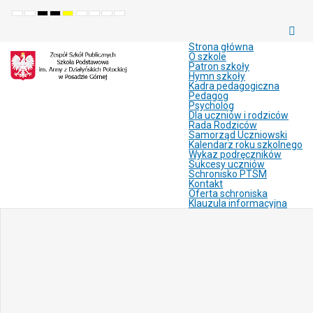
Default
Night
High
High
High
Set
Set
Make
Set
mode
mode
contrast
contrast
contrast
smaller
larger
font
default
black
black
yellow
font
font
more
font
white
yellow
black
readable
Strona główna
mode
mode
mode
O szkole
Patron szkoły
Hymn szkoły
Kadra pedagogiczna
Pedagog
Psycholog
Dla uczniów i rodziców
Rada Rodziców
Samorząd Uczniowski
Kalendarz roku szkolnego
Wykaz podręczników
Sukcesy uczniów
Schronisko PTSM
Kontakt
Oferta schroniska
Klauzula informacyjna