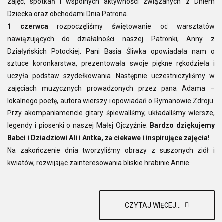
zajęć, spotkań i wspólnych aktywności związanych z Dniem
Dziecka oraz obchodami Dnia Patrona.
1 czerwca
rozpoczęliśmy świętowanie od warsztatów
nawiązujących do działalności naszej Patronki, Anny z
Działyńskich Potockiej. Pani Basia Śliwka opowiadała nam o
sztuce koronkarstwa, prezentowała swoje piękne rękodzieła i
uczyła podstaw szydełkowania. Następnie uczestniczyliśmy w
zajęciach muzycznych prowadzonych przez pana Adama –
lokalnego poetę, autora wierszy i opowiadań o Rymanowie Zdroju.
Przy akompaniamencie gitary śpiewaliśmy, układaliśmy wiersze,
legendy i piosenki o naszej Małej Ojczyźnie.
Bardzo dziękujemy
Babci i Dziadziowi Ali i Antka, za ciekawe i inspirujące zajęcia!
Na zakończenie dnia tworzyliśmy obrazy z suszonych ziół i
kwiatów, rozwijając zainteresowania bliskie hrabinie Annie.
CZYTAJ WIĘCEJ...