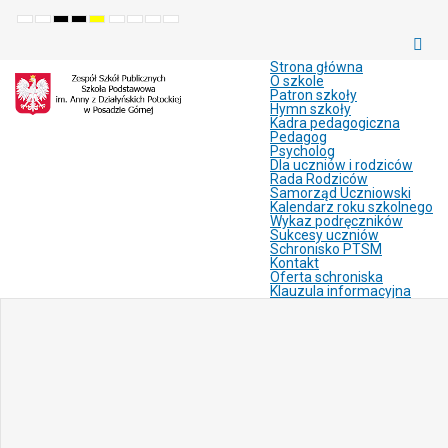
Default
Night
High
High
High
Set
Set
Make
Set
mode
mode
contrast
contrast
contrast
smaller
larger
font
default
black
black
yellow
font
font
more
font
white
yellow
black
readable
Strona główna
mode
mode
mode
O szkole
Patron szkoły
Hymn szkoły
Kadra pedagogiczna
Pedagog
Psycholog
Dla uczniów i rodziców
Rada Rodziców
Samorząd Uczniowski
Kalendarz roku szkolnego
Wykaz podręczników
Sukcesy uczniów
Schronisko PTSM
Kontakt
Oferta schroniska
Klauzula informacyjna