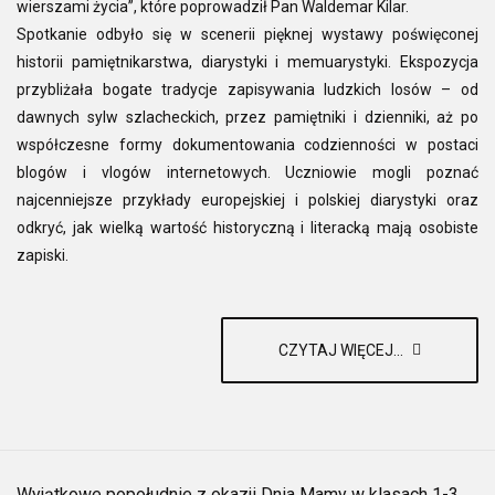
wierszami życia”, które poprowadził Pan Waldemar Kilar.
Spotkanie odbyło się w scenerii pięknej wystawy poświęconej
historii pamiętnikarstwa, diarystyki i memuarystyki. Ekspozycja
przybliżała bogate tradycje zapisywania ludzkich losów – od
dawnych sylw szlacheckich, przez pamiętniki i dzienniki, aż po
współczesne formy dokumentowania codzienności w postaci
blogów i vlogów internetowych. Uczniowie mogli poznać
najcenniejsze przykłady europejskiej i polskiej diarystyki oraz
odkryć, jak wielką wartość historyczną i literacką mają osobiste
zapiski.
CZYTAJ WIĘCEJ...
Wyjątkowe popołudnie z okazji Dnia Mamy w klasach 1-3