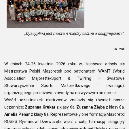
„Dyscyplina jest mostem między celami a osiągnięciami”.
Jim Rohn
W dniach 24-26 kwietnia 2026 roku w Hajnówce odbyły się
Mistrzostwa Polski Mażoretek pod patronatem WAMT (World
Association Majorette-Sport & Twirling – Światowe
Stowarzyszenie Sportu Mażoretkowego i Twirlingu),
organizującego prestiżowe zawody na najwyższym poziomie.
Wśród uczestniczek mistrzostw znalazły się również nasze
uczennice:
Zuzanna Krukar
z klasy 6a,
Zuzanna Zięba
z klasy 8a,
Amelia Penar
z klasy 8a. Reprezentowały one formację Mażoretki
ROSES Rymanów. Dziewczęta wraz z całą formacją osiągnęły
ogromny sukces, zdobywając tytuł wicemistrzyń Polski i zajmując