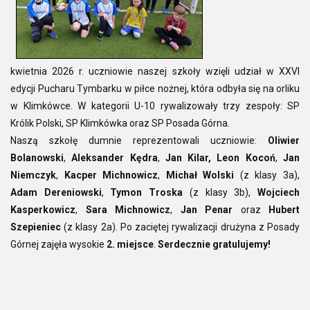
kwietnia 2026 r. uczniowie naszej szkoły wzięli udział w XXVI
edycji Pucharu Tymbarku w piłce nożnej, która odbyła się na orliku
w Klimkówce. W kategorii U-10 rywalizowały trzy zespoły: SP
Królik Polski, SP Klimkówka oraz SP Posada Górna.
Naszą szkołę dumnie reprezentowali uczniowie:
Oliwier
Bolanowski
,
Aleksander Kędra
,
Jan Kilar,
Leon Kocoń
,
Jan
Niemczyk
,
Kacper Michnowicz
,
Michał Wolski
(z klasy 3a),
Adam Dereniowski
,
Tymon Troska
(z klasy 3b),
Wojciech
Kasperkowicz
,
Sara Michnowicz
,
Jan Penar
oraz
Hubert
Szepieniec
(z klasy 2a). Po zaciętej rywalizacji drużyna z Posady
Górnej zajęła wysokie
2. miejsce
.
Serdecznie gratulujemy!