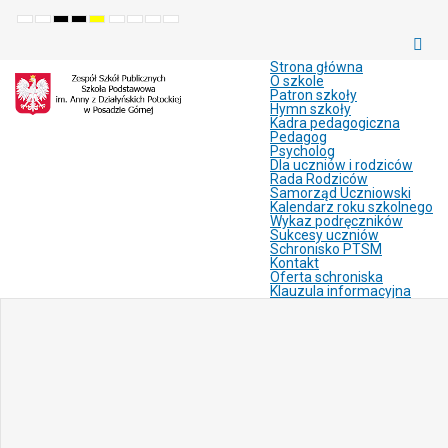
Default
Night
High
High
High
Set
Set
Make
Set
mode
mode
contrast
contrast
contrast
smaller
larger
font
default
black
black
yellow
font
font
more
font
white
yellow
black
readable
Strona główna
mode
mode
mode
O szkole
Patron szkoły
Hymn szkoły
Kadra pedagogiczna
Pedagog
Psycholog
Dla uczniów i rodziców
Rada Rodziców
Samorząd Uczniowski
Kalendarz roku szkolnego
Wykaz podręczników
Sukcesy uczniów
Schronisko PTSM
Kontakt
Oferta schroniska
Klauzula informacyjna