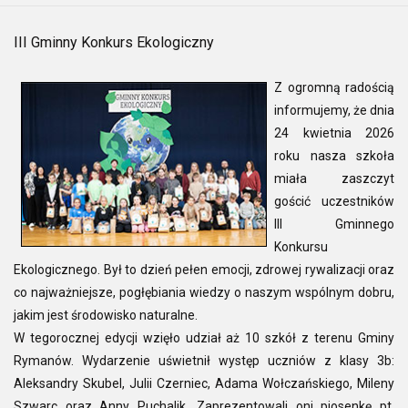
III Gminny Konkurs Ekologiczny
Z ogromną radością
informujemy, że dnia
24 kwietnia 2026
roku nasza szkoła
miała zaszczyt
gościć uczestników
III Gminnego
Konkursu
Ekologicznego. Był to dzień pełen emocji, zdrowej rywalizacji oraz
co najważniejsze, pogłębiania wiedzy o naszym wspólnym dobru,
jakim jest środowisko naturalne.
W tegorocznej edycji wzięło udział aż 10 szkół z terenu Gminy
Rymanów. Wydarzenie uświetnił występ uczniów z klasy 3b:
Aleksandry Skubel, Julii Czerniec, Adama Wołczańskiego, Mileny
Szwarc oraz Anny Puchalik. Zaprezentowali oni piosenkę pt.