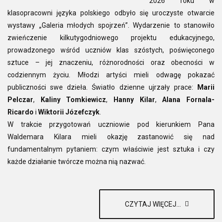
2026 roku w
klasopracowni języka polskiego odbyło się uroczyste otwarcie
wystawy „Galeria młodych spojrzeń”. Wydarzenie to stanowiło
zwieńczenie kilkutygodniowego projektu edukacyjnego,
prowadzonego wśród uczniów klas szóstych, poświęconego
sztuce – jej znaczeniu, różnorodności oraz obecności w
codziennym życiu. Młodzi artyści mieli odwagę pokazać
publiczności swe dzieła. Światło dzienne ujrzały prace:
Marii
Pelczar
,
Kaliny Tomkiewicz
,
Hanny Kilar
,
Alana Fornala-
Ricardo
i
Wiktorii Józefczyk
.
W trakcie przygotowań uczniowie pod kierunkiem Pana
Waldemara Kilara mieli okazję zastanowić się nad
fundamentalnym pytaniem: czym właściwie jest sztuka i czy
każde działanie twórcze można nią nazwać.
CZYTAJ WIĘCEJ...