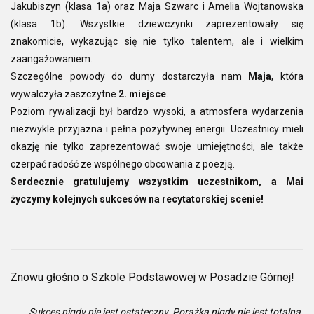
Jakubiszyn (klasa 1a) oraz Maja Szwarc i Amelia Wojtanowska
(klasa 1b). Wszystkie dziewczynki zaprezentowały się
znakomicie, wykazując się nie tylko talentem, ale i wielkim
zaangażowaniem.
Szczególne powody do dumy dostarczyła nam
Maja
, która
wywalczyła zaszczytne
2. miejsce
.
Poziom rywalizacji był bardzo wysoki, a atmosfera wydarzenia
niezwykle przyjazna i pełna pozytywnej energii. Uczestnicy mieli
okazję nie tylko zaprezentować swoje umiejętności, ale także
czerpać radość ze wspólnego obcowania z poezją.
Serdecznie gratulujemy wszystkim uczestnikom, a Mai
życzymy kolejnych sukcesów na recytatorskiej scenie!
Znowu głośno o Szkole Podstawowej w Posadzie Górnej!
„Sukces nigdy nie jest ostateczny. Porażka nigdy nie jest totalna.