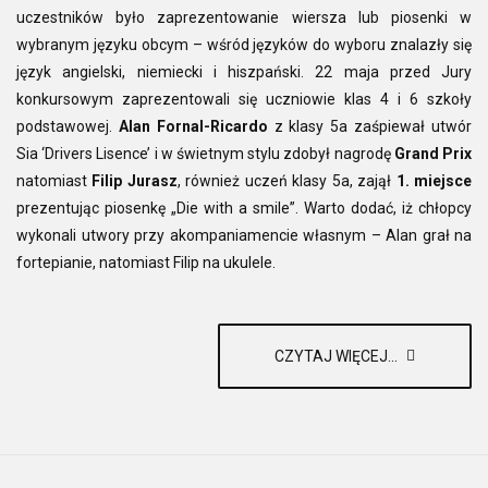
uczestników było zaprezentowanie wiersza lub piosenki w
wybranym języku obcym – wśród języków do wyboru znalazły się
język angielski, niemiecki i hiszpański. 22 maja przed Jury
konkursowym zaprezentowali się uczniowie klas 4 i 6 szkoły
podstawowej.
Alan Fornal-Ricardo
z klasy 5a zaśpiewał utwór
Sia ‘Drivers Lisence’ i w świetnym stylu zdobył nagrodę
Grand Prix
natomiast
Filip Jurasz
, również uczeń klasy 5a, zajął
1. miejsce
prezentując piosenkę „Die with a smile”. Warto dodać, iż chłopcy
wykonali utwory przy akompaniamencie własnym – Alan grał na
fortepianie, natomiast Filip na ukulele.
CZYTAJ WIĘCEJ...