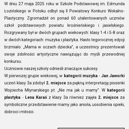
W dniu 27 maja 2025 roku w Szkole Podstawowej im. Edmunda
Łozińskiego w Potoku odbył się II Powiatowy Konkurs Wokalno-
Plastyczny. Zgromadził on ponad 60 utalentowanych uczniów
szkół podstawowych powiatu krośnieńskiego i jasielskiego.
Rozgrywany był w dwóch grupach wiekowych: klasy 1-4 i 5-8 oraz
w dwóch kategoriach: muzyka i plastyka. Hasło tegorocznej edycji
brzmiało: „Mama w oczach dziecka”, a uczestnicy prezentowali
swoje zdolności artystyczne nawiązując do myśli przewodniej
konkursu.
Uczniowie naszej szkoły odnieśli znaczące sukcesy.
W pierwszej grupie wiekowej, w
kategorii muzyka
-
Jan Jaworki
uczeń klasy 3a zdobył
2. miejsce
za piękną interpretację piosenki
Wojciecha Młynarskiego pt. „Nie ma jak u mamy”. W
kategorii
plastyka
-
Lena Karaś
z klasy 3a również zajęła
2. miejsce
za
symboliczne przedstawienie mamy jako anioła, uosobienia opieki,
dobroci i miłości.