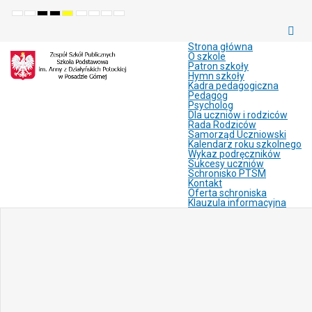
Default
Night
High
High
High
Set
Set
Make
Set
mode
mode
contrast
contrast
contrast
smaller
larger
font
default
black
black
yellow
font
font
more
font
white
yellow
black
readable
Strona główna
mode
mode
mode
O szkole
Patron szkoły
Hymn szkoły
Kadra pedagogiczna
Pedagog
Psycholog
Dla uczniów i rodziców
Rada Rodziców
Samorząd Uczniowski
Kalendarz roku szkolnego
Wykaz podręczników
Sukcesy uczniów
Schronisko PTSM
Kontakt
Oferta schroniska
Klauzula informacyjna
Joomla
Monster
Education