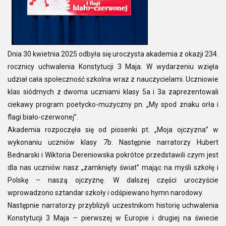
Dnia 30 kwietnia 2025 odbyła się uroczysta akademia z okazji 234.
rocznicy uchwalenia Konstytucji 3 Maja. W wydarzeniu wzięła
udział cała społeczność szkolna wraz z nauczycielami. Uczniowie
klas siódmych z dwoma uczniami klasy 5a i 3a zaprezentowali
ciekawy program poetycko-muzyczny pn. „My spod znaku orła i
flagi biało-czerwonej”.
Akademia rozpoczęła się od piosenki pt. „Moja ojczyzna” w
wykonaniu uczniów klasy 7b. Następnie narratorzy Hubert
Bednarski i Wiktoria Dereniowska pokrótce przedstawili czym jest
dla nas uczniów nasz „zamknięty świat” mając na myśli szkołę i
Polskę – naszą ojczyznę. W dalszej części uroczyście
wprowadzono sztandar szkoły i odśpiewano hymn narodowy.
Następnie narratorzy przybliżyli uczestnikom historię uchwalenia
Konstytucji 3 Maja – pierwszej w Europie i drugiej na świecie