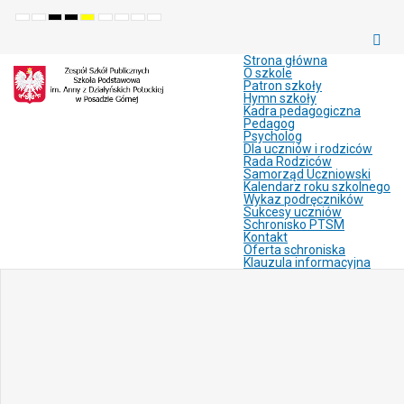
Default
Night
High
High
High
Set
Set
Make
Set
mode
mode
contrast
contrast
contrast
smaller
larger
font
default
black
black
yellow
font
font
more
font
white
yellow
black
readable
Strona główna
mode
mode
mode
O szkole
Patron szkoły
Hymn szkoły
Kadra pedagogiczna
Pedagog
Psycholog
Dla uczniów i rodziców
Rada Rodziców
Samorząd Uczniowski
Kalendarz roku szkolnego
Wykaz podręczników
Sukcesy uczniów
Schronisko PTSM
Kontakt
Oferta schroniska
Klauzula informacyjna
Joomla
Monster
Education