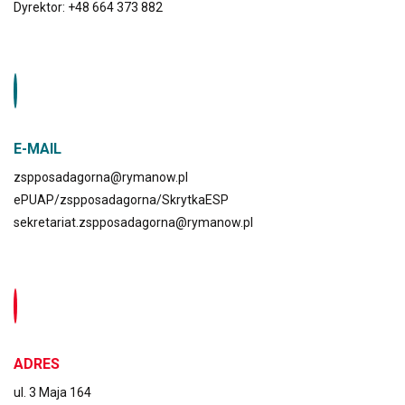
Dyrektor: +48 664 373 882
E-MAIL
zspposadagorna@rymanow.pl
ePUAP/zspposadagorna/SkrytkaESP
sekretariat.zspposadagorna@rymanow.pl
ADRES
ul. 3 Maja 164