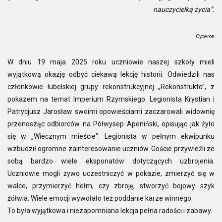
nauczycielką życia”.
Cyceron
W dniu 19 maja 2025 roku uczniowie naszej szkoły mieli
wyjątkową okazję odbyć ciekawą lekcję historii. Odwiedzili nas
członkowie lubelskiej grupy rekonstrukcyjnej „Rekonstrukto”, z
pokazem na temat Imperium Rzymskiego. Legionista Krystian i
Patrycjusz Jarosław swoimi opowieściami zaczarowali widownię
przenosząc odbiorców na Półwysep Apeniński, opisując jak żyło
się w „Wiecznym mieście”. Legionista w pełnym ekwipunku
wzbudził ogromne zainteresowanie uczniów. Goście przywieźli ze
sobą bardzo wiele eksponatów dotyczących uzbrojenia.
Uczniowie mogli żywo uczestniczyć w pokazie, zmierzyć się w
walce, przymierzyć hełm, czy zbroję, stworzyć bojowy szyk
żółwia. Wiele emocji wywołało też poddanie karze winnego.
To była wyjątkowa i niezapomniana lekcja pełna radości i zabawy.