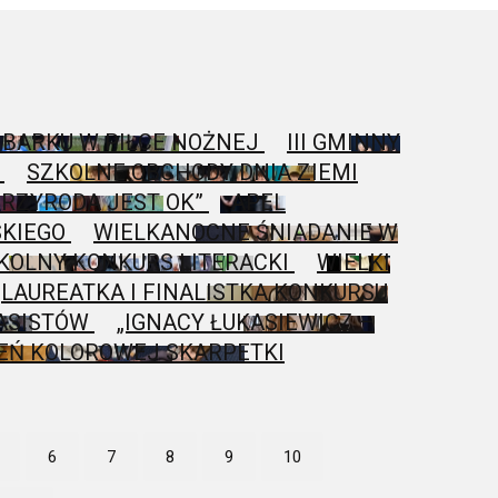
BARKU W PIŁCE NOŻNEJ
III GMINNY
”
SZKOLNE OBCHODY DNIA ZIEMI
PRZYRODA JEST OK”
APEL
SKIEGO
WIELKANOCNE ŚNIADANIE W
KOLNY KONKURS LITERACKI
WIELKI
LAUREATKA I FINALISTKA KONKURSU
ASISTÓW
„IGNACY ŁUKASIEWICZ –
EŃ KOLOROWEJ SKARPETKI
6
7
8
9
10