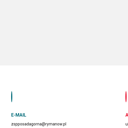
E-MAIL
zspposadagorna@rymanow.pl
u