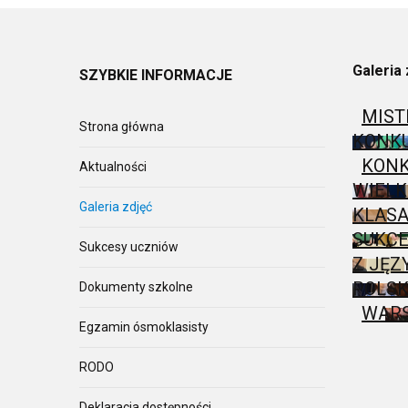
Galeria 
SZYBKIE
INFORMACJE
MIST
Strona główna
KONK
KONK
Aktualności
WIEL
Galeria zdjęć
KLASA
SUKCE
Sukcesy uczniów
Z JĘZ
POLSK
Dokumenty szkolne
WARS
Egzamin ósmoklasisty
RODO
Deklaracja dostępności