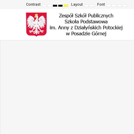
Contrast
Layout
Font
Default
Night
High
High
High
Fixed
Wide
Set
Set
Make
Set
mode
mode
contrast
contrast
contrast
layout
layout
smaller
larger
font
defau
black
black
yellow
font
font
more
font
white
yellow
black
readable
mode
mode
mode