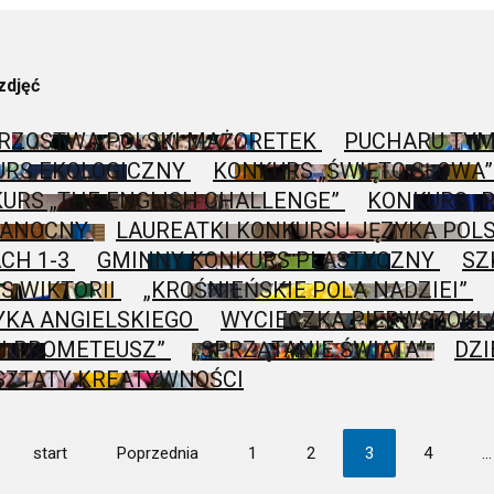
zdjęć
RZOSTWA POLSKI MAŻORETEK
PUCHARU TYM
URS EKOLOGICZNY
KONKURS „ŚWIĘTO SŁOWA
URS „THE ENGLISH CHALLENGE”
KONKURS „
KANOCNY
LAUREATKI KONKURSU JĘZYKA POL
CH 1-3
GMINNY KONKURS PLASTYCZNY
SZ
S WIKTORII
„KROŚNIEŃSKIE POLA NADZIEI”
YKA ANGIELSKIEGO
WYCIECZKA PIERWSZOKL
I PROMETEUSZ”
„SPRZĄTANIE ŚWIATA”
DZI
ZTATY KREATYWNOŚCI
start
Poprzednia
1
2
3
4
...